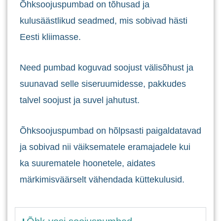
Õhksoojuspumbad on tõhusad ja
kulusäästlikud seadmed, mis sobivad hästi
Eesti kliimasse.
Need pumbad koguvad soojust välisõhust ja
suunavad selle siseruumidesse, pakkudes
talvel soojust ja suvel jahutust.
Õhksoojuspumbad on hõlpsasti paigaldatavad
ja sobivad nii väiksematele eramajadele kui
ka suurematele hoonetele, aidates
märkimisväärselt vähendada küttekulusid.