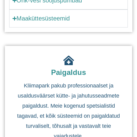
Õhk-vesi soojuspumbad
Maaküttesüsteemid
Paigaldus
Kliimapark pakub professionaalset ja
usaldusväärset kütte- ja jahutusseadmete
paigaldust. Meie kogenud spetsialistid
tagavad, et kõik süsteemid on paigaldatud
turvaliselt, tõhusalt ja vastavalt teie
vajadustele.